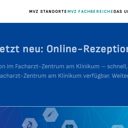
MVZ STANDORTE
MVZ FACHBEREICHE
DAS 
Jetzt neu: Online-Rezeptio
on im Facharzt-Zentrum am Klinikum – schnell
Facharzt-Zentrum am Klinikum verfügbar. Weiter